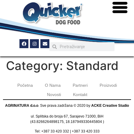
Category:
Standard
Početna
O Nama
Partneri
Proizvodi
Novosti
Kontakt
AGRINATURA d.o.o
. Sve prava zadržana © 2020 by
ACKE Creative Studio
ul. Splitska do broja 67, Sarajevo 71000, BiH
(
43.8266264898175, 18.187949330445804
)
Tel:
+387 33 420 332
|
+387 33 420 333