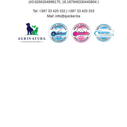
(
43.8266264898175, 18.187949330445804
)
Tel:
+387 33 420 332
|
+387 33 420 333
Mail:
info@quicker.ba