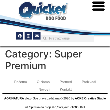
Category:
Super
Premium
Početna
O Nama
Partneri
Proizvodi
Novosti
Kontakt
AGRINATURA d.o.o
. Sve prava zadržana © 2020 by
ACKE Creative Studio
ul. Splitska do broja 67, Sarajevo 71000, BiH