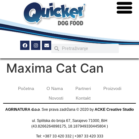
Maxima Cat Can
Početna
O Nama
Partneri
Proizvodi
Novosti
Kontakt
AGRINATURA d.o.o
. Sve prava zadržana © 2020 by
ACKE Creative Studio
ul. Splitska do broja 67, Sarajevo 71000, BiH
(
43.8266264898175, 18.187949330445804
)
Tel:
+387 33 420 332
|
+387 33 420 333