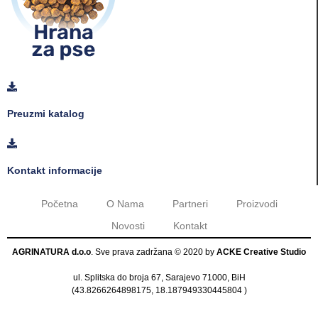
Preuzmi katalog
Kontakt informacije
Početna
O Nama
Partneri
Proizvodi
Novosti
Kontakt
AGRINATURA d.o.o
. Sve prava zadržana © 2020 by
ACKE Creative Studio
ul. Splitska do broja 67, Sarajevo 71000, BiH
(
43.8266264898175, 18.187949330445804
)
Tel:
+387 33 420 332
|
+387 33 420 333